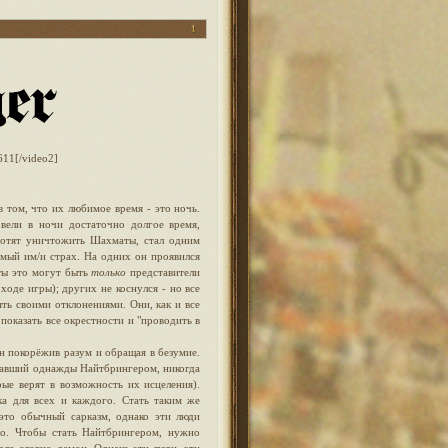
1
611[/video2]
 том, что их любимое время - это ночь.
вели в ночи достаточно долгое время,
хотят уничтожить Шахматы, стал одним
емый им/и страх. На одних он проявился
ты это могут быть
только
представители
оде игры); других не коснулся - но все
ть своими отклонениями. Они, как и все
показать все окрестности и "проводить в
н покорёжив разум и обращая в безумие.
тавший однажды Найтбрингером, никогда
рые верят в возможность их исцеления).
ка для всех и каждого. Стать таким же
это обычный сарказм, однако эти люди
его. Чтобы стать Найтбрингером, нужно