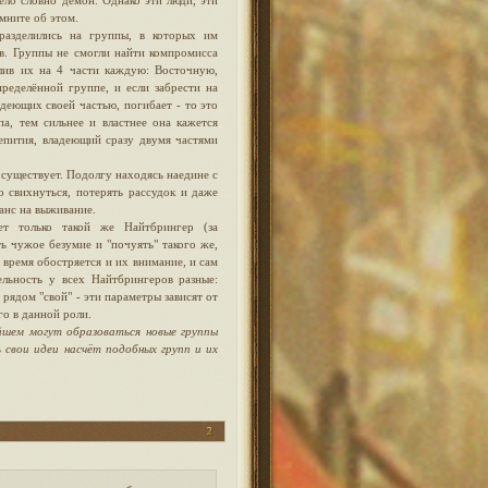
ело словно демон. Однако эти люди, эти
мните об этом.
разделились на группы, в которых им
в. Группы не смогли найти компромисса
лив их на 4 части каждую: Восточную,
ределённой группе, и если забрести на
деющих своей частью, погибает - то это
а, тем сильнее и властнее она кажется
епития, владеющий сразу двумя частями
существует. Подолгу находясь наедине с
 свихнуться, потерять рассудок и даже
анс на выживание.
ет только такой же Найтбрингер (за
 чужое безумие и "почуять" такого же,
 время обостряется и их внимание, и сам
льность у всех Найтбрингеров разные:
 рядом "свой" - эти параметры зависят от
го в данной роли.
йшем могут образоваться новые группы
свои идеи насчёт подобных групп и их
2