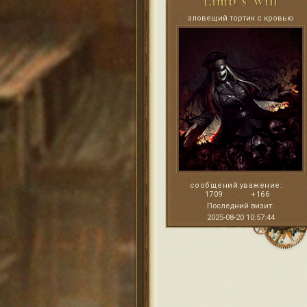
Limb' s Will
зловещий тортик с кровью
сообщений:
уважение:
1709
+166
Последний визит:
2025-08-20 10:57:44