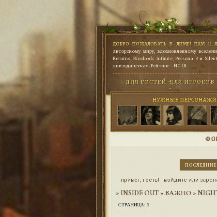
ДОБРО ПОЖАЛОВАТЬ В ЛИМБ! НАМ 11 Л
авторскому миру, вдохновленному вселенн
Returns, Bioshock Infinite, Persona 3 и Sile
эпизодическая. Рейтинг - NC-18
ДЛЯ ГОСТЕЙ •
ДЛЯ ИГРОКОВ
•
ФО
ПОСЛЕДНИЕ
привет, гость!
войдите
или
зарег
»
INSIDE OUT
»
ВАЖНО
»
NIGH
СТРАНИЦА:
1