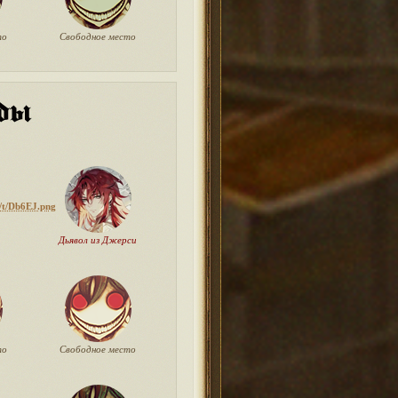
то
Свободное место
Дьявол из Джерси
то
Свободное место