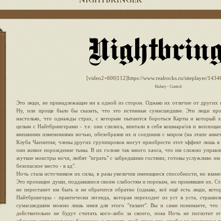
[video2=600|112]https://www.realrocks.ru/siteplayer/1434
Halsey - Control
Это люди, не принадлежащие ни к одной из сторон. Однако их отличие от других в
Ну, или проще было бы сказать, что это истинные сумасшедшие. Эти люди про
настолько, что однажды страх, с которым пытаются бороться Карты и который 
целым с Найтбрингерами - т.е. они слились, впитали в себя кошмара/ов и воплоща
внешними изменениями ночью, обезобразив их и соединив с миром (на этапе анке
Клуба Чаепития; члены других группировок могут приобрести этот эффект лишь в х
они живое порождение тьмы. В их голове так много хаоса, что им сложно управля
жуткие монстры ночи, любят "играть" с забредшими гостями; готовы услужливо им 
безопасное место - в ад".
Ночь стала источником их силы, в разы увеличив имеющиеся способности, но взаме
Это пропащие души, поддавшиеся своим слабостям и порокам, но принявшие их. С
не перестанет им быть и не обратится обратно (однако, всё ещё есть люди, кото
Найтбрингеры - практически легенда, которая переходит из уст в уста, страшил
сумасшедшим можно лишь имея для этого "талант". Вы и сами понимаете, что 
действительно не будут считать кого-либо за своего, пока Ночь не поглотит 