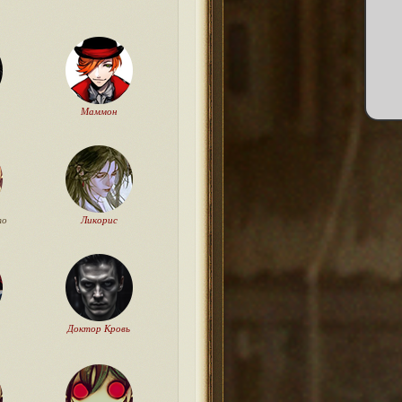
Маммон
то
Ликорис
Доктор Кровь