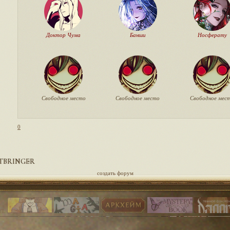
Доктор Чума
Банши
Носферату
Свободное место
Свободное место
Свободное мес
0
TBRINGER
создать форум