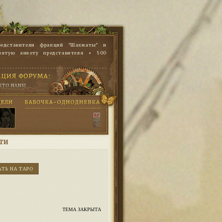
редставители фракций "Шахматы" и
нятую анкету представителя + 500
KTO NANSI
ТИ
ТЬ НА ТАРО
ТЕМА ЗАКРЫТА