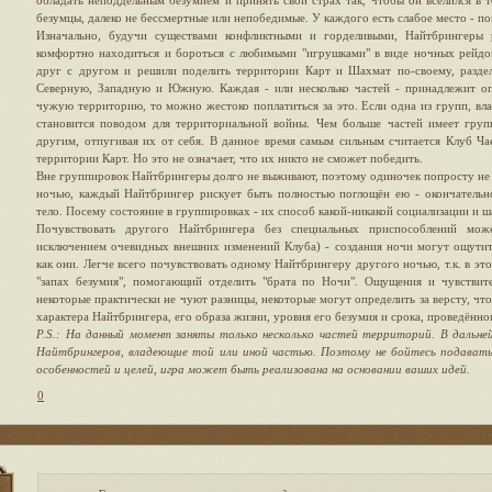
обладать неподдельным безумием и принять свой страх так, чтобы он вселился в т
безумцы, далеко не бессмертные или непобедимые. У каждого есть слабое место - по
Изначально, будучи существами конфликтными и горделивыми, Найтбрингеры 
комфортно находиться и бороться с любимыми "игрушками" в виде ночных рейдо
друг с другом и решили поделить территории Карт и Шахмат по-своему, разде
Северную, Западную и Южную. Каждая - или несколько частей - принадлежит оп
чужую территорию, то можно жестоко поплатиться за это. Если одна из групп, вла
становится поводом для территориальной войны. Чем больше частей имеет групп
другим, отпугивая их от себя. В данное время самым сильным считается Клуб Ча
территории Карт. Но это не означает, что их никто не сможет победить.
Вне группировок Найтбрингеры долго не выживают, поэтому одиночек попросту не 
ночью, каждый Найтбрингер рискует быть полностью поглощён ею - окончательно
тело. Посему состояние в группировках - их способ какой-никакой социализации и ш
Почувствовать другого Найтбрингера без специальных приспособлений мож
исключением очевидных внешних изменений Клуба) - создания ночи могут ощутить
как они. Легче всего почувствовать одному Найтбрингеру другого ночью, т.к. в это
"запах безумия", помогающий отделить "брата по Ночи". Ощущения и чувствите
некоторые практически не чуют разницы, некоторые могут определить за версту, что
характера Найтбрингера, его образа жизни, уровня его безумия и срока, проведённо
P.S.: На данный момент заняты только несколько частей территорий. В дальне
Найтбрингеров, владеющие той или иной частью. Поэтому не бойтесь подавать 
особенностей и целей, игра может быть реализована на основании ваших идей.
0