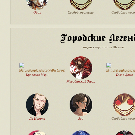
Один
Свободное место
Свободное мес
Западная территория Шахмат
Кровавая Мэри
Белая Дама
Жеводанский Зверь
Ла Йорона
Зои
Свободное мес