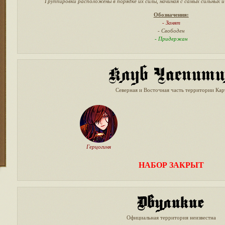
Группировки расположены в порядке их силы, начиная с самых сильных 
Обозначения:
-
Занят
- Свободен
- Придержан
Северная и Восточная часть территории Кар
Герцогиня
НАБОР ЗАКРЫТ
Официальная территория неизвестна