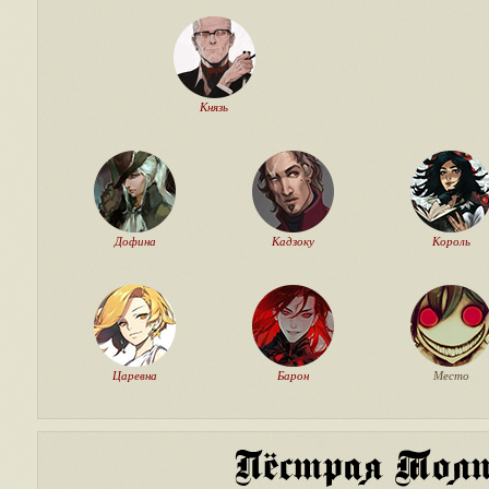
Князь
Дофина
Кадзоку
Король
Царевна
Барон
Место