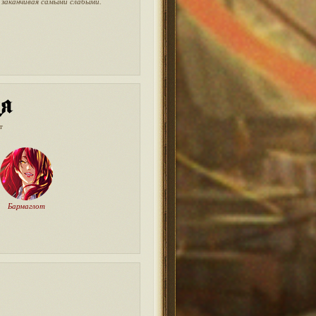
и заканчивая самыми слабыми.
т
Бармаглот